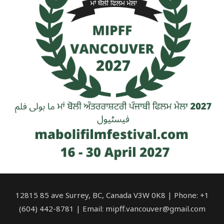
12815 85 ave Surrey, BC, Canada V3W 0K8 | Phone: +1
(604) 442-8781 | Email: mipff.vancouver@gmail.com