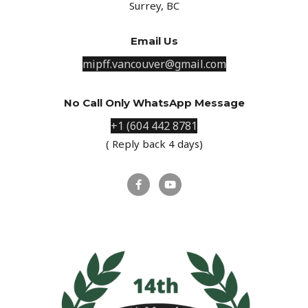
Surrey, BC
Email Us
mipff.vancouver@gmail.com
No Call Only WhatsApp Message
+1 (604 442 8781
( Reply back 4 days)